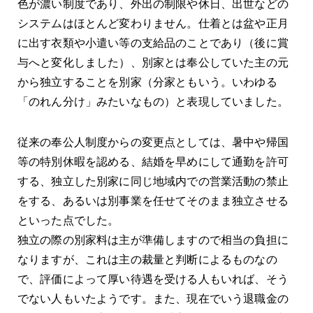
色が濃い制度であり、外出の制限や休日、出世などの
システムはほとんど変わりません。仕着とは盆や正月
に出す衣類や小遣い等の支給品のことであり（後に賞
与へと変化しました）、別家とは奉公していた主の元
から独立することを別家（分家ともいう。いわゆる
「のれん分け」みたいなもの）と表現していました。
従来の奉公人制度からの変更点としては、暑中や帰国
等の特別休暇を認める、結婚を早めにして通勤を許可
する、独立した別家に同じ地域内での営業活動の禁止
をする、あるいは別事業を任せてそのまま独立させる
といった点でした。
独立の際の別家料は主が準備しますので相当の負担に
なりますが、これは主の裁量と判断によるものなの
で、評価によって厚い待遇を受ける人もいれば、そう
でない人もいたようです。また、現在でいう退職金の