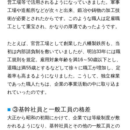
営工場等で活用されるようになっていきました。軍事
工場や造船所などが次々と出来、鍛冶や鋳物の加工技
術が必要とされたからです。このような職人は定雇職
工として重宝され、かなりの厚遇であったようです。
たとえば、官営工場として創業した八幡製鉄所も、当
初は内部請負制を敷いていましたが、明治33年には職
工規則を規定。雇用対象年齢を満16～50歳以下とし、
退職は満55歳とするなどして徐々に職工が増加し、定
着率も高まるようになりました。こうして、独立稼業
であった職人たちは、企業の事業活動の中に取り込ま
れていったのです。
③基幹社員と一般工員の格差
大正から昭和の初期にかけて、企業では等級制度が敷
かれるようになり、基幹社員とその他の一般工員との