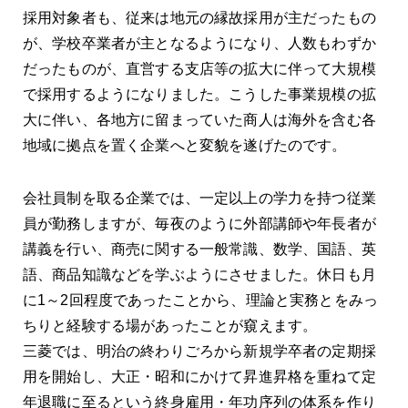
採用対象者も、従来は地元の縁故採用が主だったもの
が、学校卒業者が主となるようになり、人数もわずか
だったものが、直営する支店等の拡大に伴って大規模
で採用するようになりました。こうした事業規模の拡
大に伴い、各地方に留まっていた商人は海外を含む各
地域に拠点を置く企業へと変貌を遂げたのです。
会社員制を取る企業では、一定以上の学力を持つ従業
員が勤務しますが、毎夜のように外部講師や年長者が
講義を行い、商売に関する一般常識、数学、国語、英
語、商品知識などを学ぶようにさせました。休日も月
に1～2回程度であったことから、理論と実務とをみっ
ちりと経験する場があったことが窺えます。
三菱では、明治の終わりごろから新規学卒者の定期採
用を開始し、大正・昭和にかけて昇進昇格を重ねて定
年退職に至るという終身雇用・年功序列の体系を作り